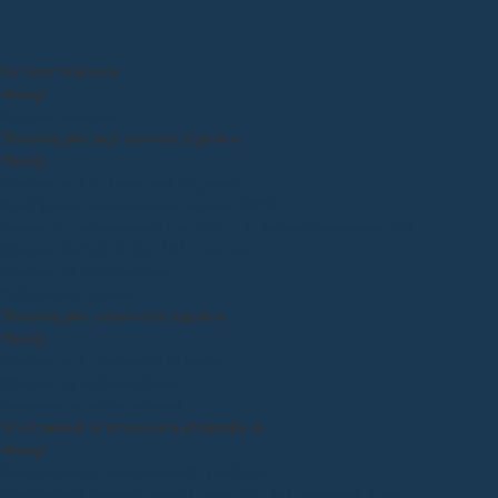
Каталог товаров
Назад
Каталог товаров
Панели для внутренней отделки
Назад
Панели для внутренней отделки
Бамбуково-полимерные панели WPC
Каменно-полимерные панели SPC звукоизолированные
Панели WPC & SPC с HD принтом
Панели из гибкого камня
Рифленые панели
Панели для наружной отделки
Назад
Панели для наружной отделки
Панели из гибкого камня
Полиуретановые панели
Монтажный алюминиевый профиль
Назад
Монтажный алюминиевый профиль
Монтажный алюминиевый профиль для панелей 5 мм