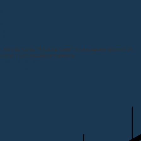
Монтажный алюминиевый профиль для панелей 8 мм
Монтаж
Доставка и оплата
Фотогалерея
Дизайн интерьера
Визуализатор
Контакты
г. Москва, Салон "Интерьер Групп", Ленинградский проспект 29,
корпус 1 (есть подземная парковка)
8 (968) 321-22-65
domani9944@mail.ru