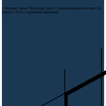
Визуализатор
Контакты
г. Москва, Салон "Интерьер Групп", Ленинградский проспект 29,
корпус 1 (есть подземная парковка)
8 (968) 321-22-65
domani9944@mail.ru