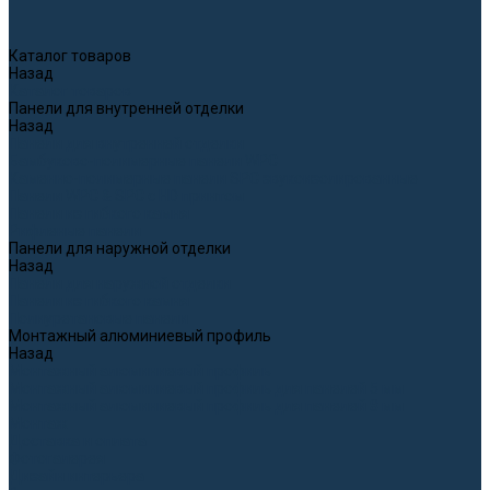
Каталог товаров
Назад
Каталог товаров
Панели для внутренней отделки
Назад
Панели для внутренней отделки
Бамбуково-полимерные панели WPC
Каменно-полимерные панели SPC звукоизолированные
Панели WPC & SPC с HD принтом
Панели из гибкого камня
Рифленые панели
Панели для наружной отделки
Назад
Панели для наружной отделки
Панели из гибкого камня
Полиуретановые панели
Монтажный алюминиевый профиль
Назад
Монтажный алюминиевый профиль
Монтажный алюминиевый профиль для панелей 5 мм
Монтажный алюминиевый профиль для панелей 8 мм
Монтаж
Доставка и оплата
Фотогалерея
Дизайн интерьера