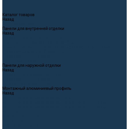
Каталог товаров
Назад
Каталог товаров
Панели для внутренней отделки
Назад
Панели для внутренней отделки
Бамбуково-полимерные панели WPC
Каменно-полимерные панели SPC звукоизолированные
Панели WPC & SPC с HD принтом
Панели из гибкого камня
Рифленые панели
Панели для наружной отделки
Назад
Панели для наружной отделки
Панели из гибкого камня
Полиуретановые панели
Монтажный алюминиевый профиль
Назад
Монтажный алюминиевый профиль
Монтажный алюминиевый профиль для панелей 5 мм
Монтажный алюминиевый профиль для панелей 8 мм
Монтаж
Доставка и оплата
Фотогалерея
Дизайн интерьера