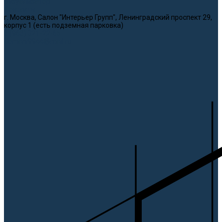
Визуализатор
Контакты
г. Москва, Салон "Интерьер Групп", Ленинградский проспект 29,
корпус 1 (есть подземная парковка)
8 (968) 321-22-65
domani9944@mail.ru